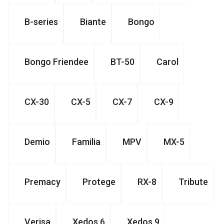
B-series
Biante
Bongo
Bongo Friendee
BT-50
Carol
CX-30
CX-5
CX-7
CX-9
Demio
Familia
MPV
MX-5
Premacy
Protege
RX-8
Tribute
Verisa
Xedos 6
Xedos 9